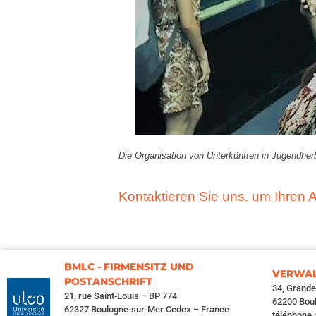
Die Organisation von Unterkünften in Jugendherb
Kontaktieren Sie uns, um Ihren A
BMLC - FIRMENSITZ UND
VERWAL
POSTANSCHRIFT
34, Grand
21, rue Saint-Louis – BP 774
62200 Bou
62327 Boulogne-sur-Mer Cedex – France
téléphone 