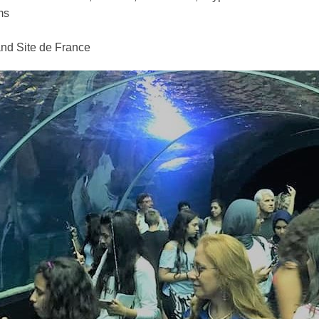
ms
and Site de France