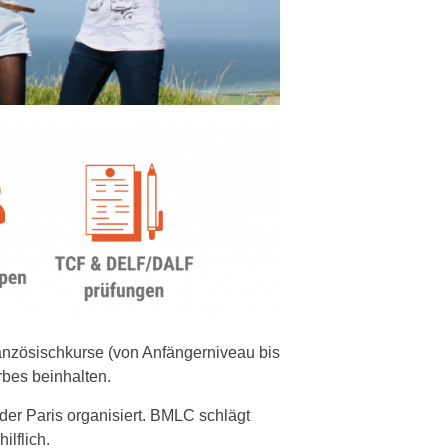
anzösischkurse (von Anfängerniveau bis
rbes beinhalten.
r Paris organisiert. BMLC schlägt
lflich.